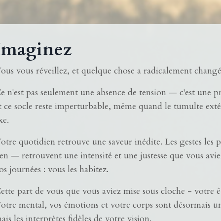
Imaginez
ous vous réveillez, et quelque chose a radicalement changé
e n'est pas seulement une absence de tension — c'est une pr
t ce socle reste imperturbable, même quand le tumulte extér
xe.
otre quotidien retrouve une saveur inédite. Les gestes les p
ien — retrouvent une intensité et une justesse que vous avi
os journées : vous les habitez.
ette part de vous que vous aviez mise sous cloche - votre ê
otre mental, vos émotions et votre corps sont désormais unif
ais les interprètes fidèles de votre vision.