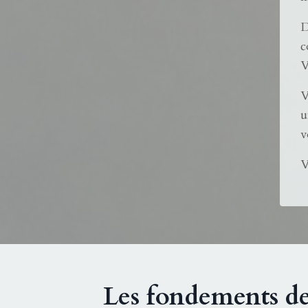
D
c
V
V
u
v
V
Les fondements de