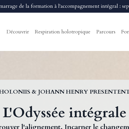
marrage de la formation à l'accompagnement intégral : se
Découvrir
Respiration holotropique
Parcours
For
HOLONIIS & JOHANN HENRY PRESENTEN
L'Odyssée intégrale
rouver l'alignement. Incarner le changem