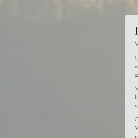
V
C
e
a
V
l
v
C
V
m